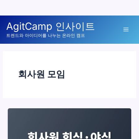
콘
AgitCamp 인사이트
텐
Mai
츠
트렌드와 아이디어를 나누는 온라인 캠프
로
Men
건
너
뛰
회사원 모임
기