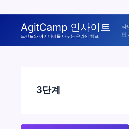
콘
AgitCamp 인사이트
라
텐
팁 
츠
트렌드와 아이디어를 나누는 온라인 캠프
로
건
너
뛰
기
3단계