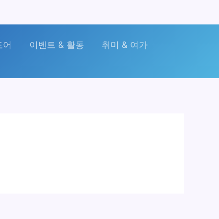
도어
이벤트 & 활동
취미 & 여가