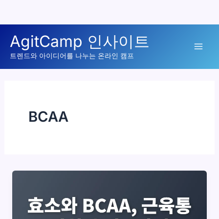
콘
AgitCamp 인사이트
텐
Mai
츠
트렌드와 아이디어를 나누는 온라인 캠프
로
Men
건
너
뛰
BCAA
기