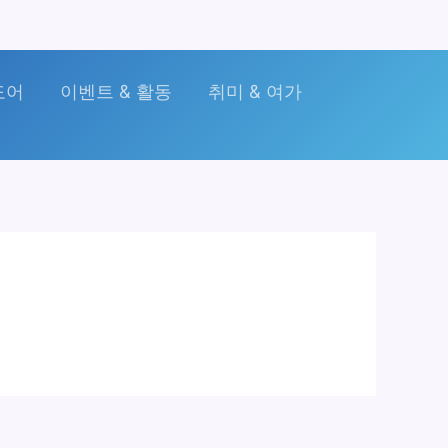
도어
이벤트 & 활동
취미 & 여가