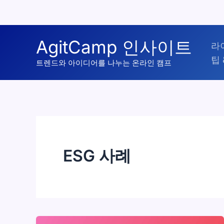
콘
AgitCamp 인사이트
라
텐
팁 
츠
트렌드와 아이디어를 나누는 온라인 캠프
로
건
너
뛰
기
ESG 사례