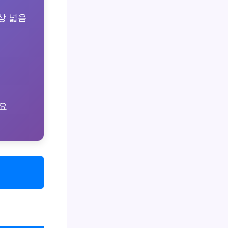
상 넓음
요