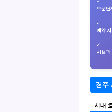
✓
보문단
✓
예약 
✓
시설과
경주 
시내 