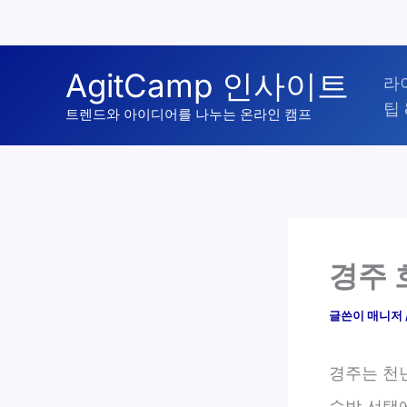
콘
AgitCamp 인사이트
라
텐
팁 
츠
트렌드와 아이디어를 나누는 온라인 캠프
로
건
너
뛰
기
경주 
글쓴이
매니저
경주는 천
숙박 선택