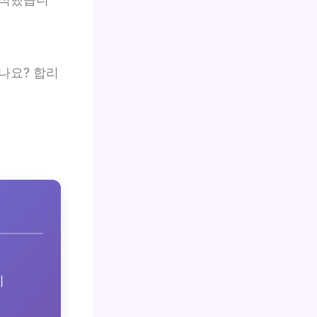
나요? 합리
이