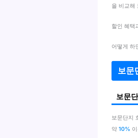
을 비교해 
할인 혜택
어떻게 하
보문
보문단
보문단지 
약
10%
이