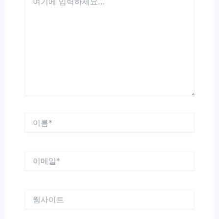
기
에
입
력
하
세
요...
이
름
*
이
메
일
*
웹
사
이