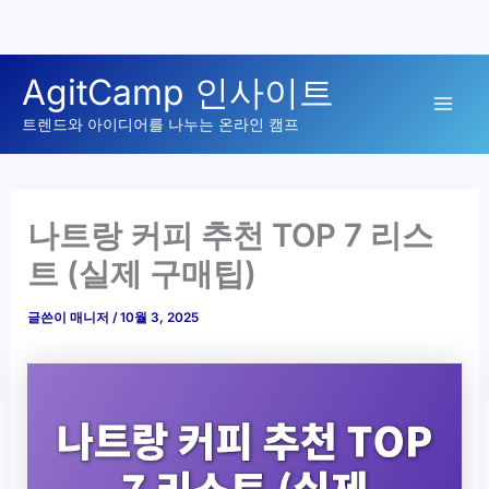
콘
AgitCamp 인사이트
텐
Mai
츠
트렌드와 아이디어를 나누는 온라인 캠프
로
Men
건
너
나트랑 커피 추천 TOP 7 리스
뛰
트 (실제 구매팁)
기
글쓴이
매니저
/
10월 3, 2025