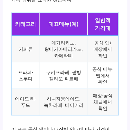
일반적
카테고리
대표메뉴(예)
가격대
메가리카노,
공식 앱/
커피류
왕메가아메리카노,
매장에서
카페라떼
확인
공식 메뉴·
프라페·
쿠키프라페, 팥빙
앱에서
스무디
젤라또 파르페
확인
매장·공식
에이드·티·
허니자몽에이드,
채널에서
푸드
녹차라떼, 베이커리
확인
이 표는 공식 앱이나 매장별 안내에 따라 가격이