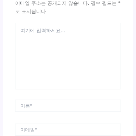
이메일 주소는 공개되지 않습니다.
필수 필드는
*
로 표시됩니다
여
기
에
입
력
하
세
요...
이
름
*
이
메