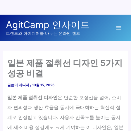
콘
AgitCamp 인사이트
텐
Mai
츠
트렌드와 아이디어를 나누는 온라인 캠프
로
Men
건
너
일본 제품 절취선 디자인 5가지
뛰
성공 비결
기
글쓴이
매니저
/
10월 15, 2025
일본 제품 절취선 디자인
은 단순한 포장선을 넘어, 소비
자 편의성과 생산 효율을 동시에 극대화하는 혁신적 설
계로 인정받고 있습니다. 사용자 만족도를 높이는 동시
에 제조 비용 절감에도 크게 기여하는 이 디자인은, 일본