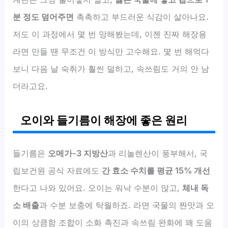
분 정도 덮어주면
촉촉하고 부드러운 식감이 살아나요.
저도 이 과정에서 몇 번 망해봤는데, 이젠 진짜 해장용
라면 만들 땐 무조건 이 방식만 고수해요. 몇 번 해먹다
보니 다음 날 숙취가 훨씬 덜하고, 속쓰림도 거의 안 남
더라고요.
오이와 들기름이 해장에 좋은 원리
들기름은
오메가-3 지방산
과 리놀렌산이 풍부해서, 국
립보건원 공식 자료에도
간 효소 수치를 평균 15% 개선
한다고 나와 있어요. 오이는 워낙 수분이 많고,
체내 독
소 배출
과 수분 보충에 탁월하죠. 라면 국물의 짠맛과 오
이의 상큼함 조합이 소화 촉진과 속쓰림 완화에 꽤 도움