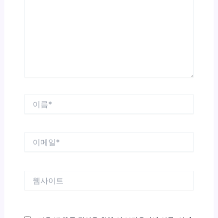
입
력
하
세
요...
이
름
*
이
메
일
*
웹
사
이
트