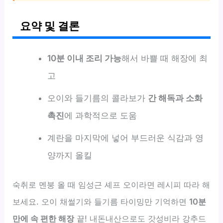
요약 및 결론
10분 이내 조리 가능
해서 바쁠 때 해장에 최
고
오이와 들기름의 콜라보가
간 해독과 소화
촉진
에 과학적으로 도움
계란을 마지막에 넣어 부드러운 식감과 영
양까지 올킬
숙취로 멘붕 올 때 임성근 셰프 오이라면 레시피 따라 해
보세요. 오이 채썰기와 들기름 타이밍만 기억하면
10분
만에 속 편한 해장
끝! 내돈내산으로도 갓성비라 강추드