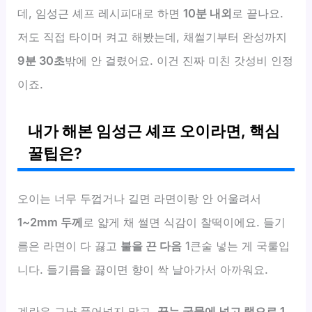
데, 임성근 셰프 레시피대로 하면
10분 내외
로 끝나요.
저도 직접 타이머 켜고 해봤는데, 채썰기부터 완성까지
9분 30초
밖에 안 걸렸어요. 이건 진짜 미친 갓성비 인정
이죠.
내가 해본 임성근 셰프 오이라면, 핵심
꿀팁은?
오이는 너무 두껍거나 길면 라면이랑 안 어울려서
1~2mm 두께
로 얇게 채 썰면 식감이 찰떡이에요. 들기
름은 라면이 다 끓고
불을 끈 다음
1큰술 넣는 게 국룰입
니다. 들기름을 끓이면 향이 싹 날아가서 아까워요.
계란은 그냥 풀어넣지 말고,
끓는 국물에 넣고 랩으로 1