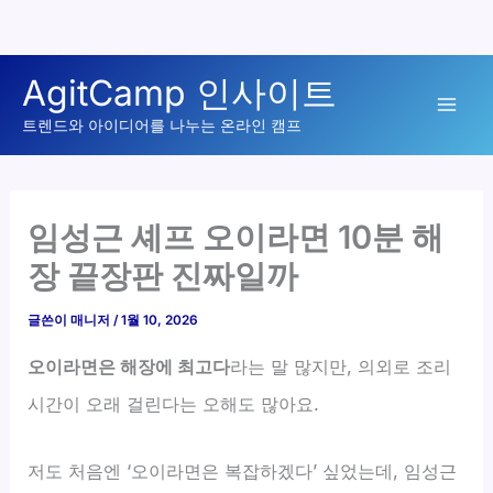
콘
AgitCamp 인사이트
텐
Mai
츠
트렌드와 아이디어를 나누는 온라인 캠프
로
Men
건
너
임성근 셰프 오이라면 10분 해
뛰
장 끝장판 진짜일까
기
글쓴이
매니저
/
1월 10, 2026
오이라면은 해장에 최고다
라는 말 많지만, 의외로 조리
시간이 오래 걸린다는 오해도 많아요.
저도 처음엔 ‘오이라면은 복잡하겠다’ 싶었는데, 임성근