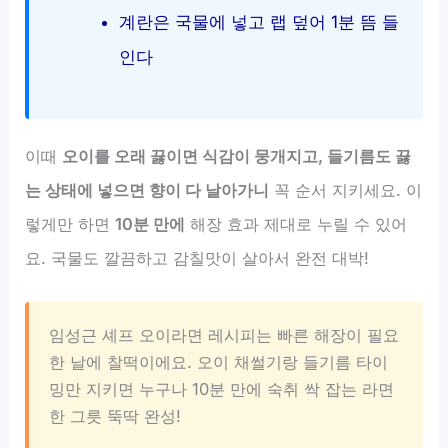
계란은 국물에 넣고 랩 덮어 1분 뜸 들
인다
이때
오이를 오래 끓이면 식감이 뭉개지고, 들기름도 끓
는 상태에 넣으면 향이 다 날아가니
꼭 순서 지키세요. 이
렇게만 하면
10분 만에
해장 효과 제대로 누릴 수 있어
요. 국물도 깔끔하고 감칠맛이 살아서 완전 대박!
임성근 셰프 오이라면 레시피는 빠른 해장이 필요
한 날에 찰떡이에요. 오이 채썰기랑 들기름 타이
밍만 지키면 누구나 10분 만에 숙취 싹 잡는 라면
한 그릇 뚝딱 완성!