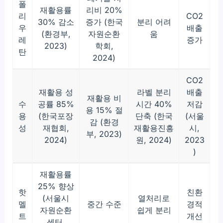
폴
재활용률
리비 20%
리
CO2
30% 감소
증가 (한국
분리 어려
우
배출
(환경부,
자원순환
움
레
증가
2023)
학회,
탄
2024)
CO2
재활용 성
라벨 분리
배출
재활용 비
수
공률 85%
시간 40%
저감
용 15% 절
용
(한국포장
단축 (한국
(서울
감 (환경
성
재협회,
재활용진흥
시,
부, 2023)
2024)
원, 2024)
2023
)
재활용률
25% 향상
핫
친환
(서울시
열처리로
멜
중간 수준
경적
자원순환
쉽게 분리
트
개선
센터,