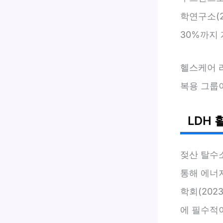
학연구소(2
30%까지
헬스케어 리
복용 그룹
LDH
젖산 탈수
통해 에너
학회(202
에 필수적