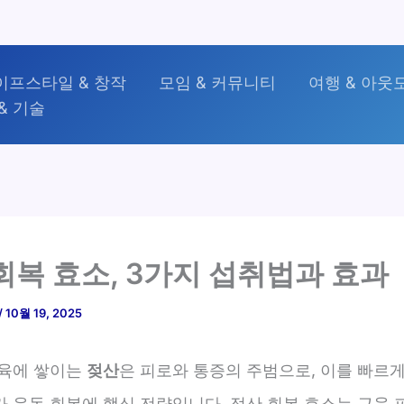
이프스타일 & 창작
모임 & 커뮤니티
여행 & 아웃
& 기술
회복 효소, 3가지 섭취법과 효과
/
10월 19, 2025
근육에 쌓이는
젖산
은 피로와 통증의 주범으로, 이를 빠르
가 운동 회복에 핵심 전략입니다. 젖산 회복 효소는 근육 