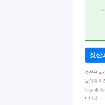
젖산과
젖산은 고
높아져 피
운동 중 젖
나타납니다