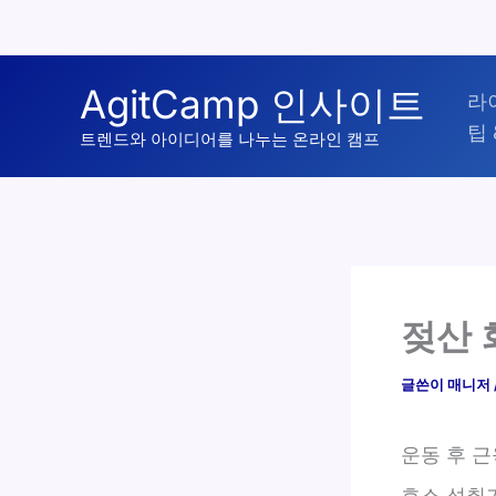
콘
AgitCamp 인사이트
라
텐
팁 
츠
트렌드와 아이디어를 나누는 온라인 캠프
로
건
너
뛰
기
젖산 
글쓴이
매니저
운동 후 
효소 섭취