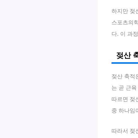
하지만 젖
스포츠의학
다. 이 과
젖산 
젖산 축적
는 곧 근육
따르면 젖산
중 하나임
따라서 젖