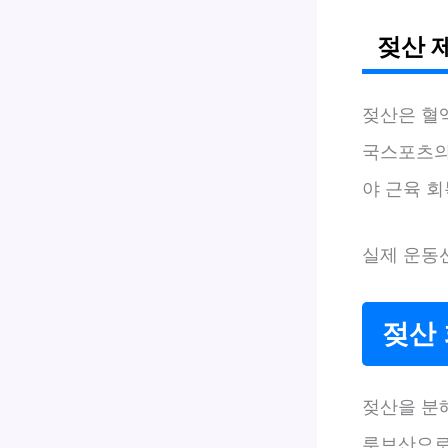
젖산 
젖산은 혈
국스포츠의학
야 근육 
실제 운동
젖산 
젖산을 분
루브산으로