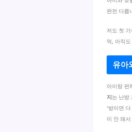
아이와 호텔
완전 다릅
저도 첫 가
억, 아직도
유아
아이랑 편
지
는 난방
‘방이면 다
이 안 돼서