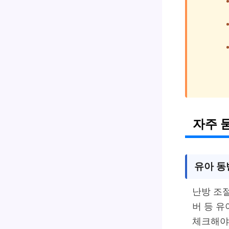
자주 
유아 동
난방 조절
버 등 유
체크해야