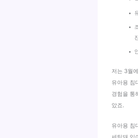
저는 3월에
유아용 침
경험을 통
았죠.
유아용 침대
세팅돼 있