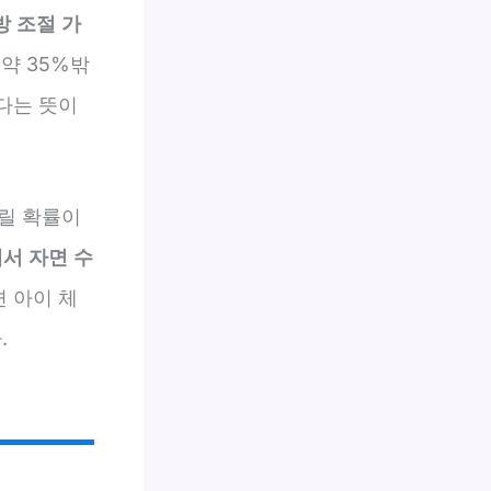
방 조절 가
약 35%밖
않다는 뜻이
걸릴 확률이
에서 자면 수
면 아이 체
.