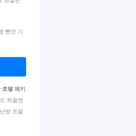
데 현실은
땀 뺐던 기
 호텔 패키
저도 처음엔
 난방 조절