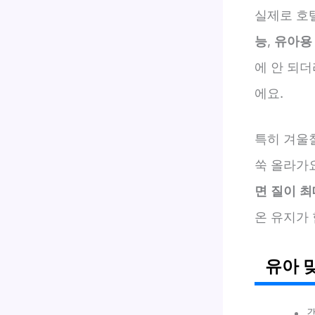
실제로 호
능
,
유아용
에 안 되더
에요.
특히 겨울
쑥 올라가요
면 질이 최
온 유지가 
유아 