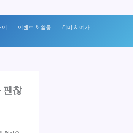
도어
이벤트 & 활동
취미 & 여가
짜 괜찮