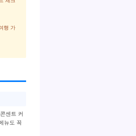
트 체크
여행 가
 콘센트 커
 메뉴도 꼭