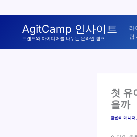
콘
AgitCamp 인사이트
라
텐
팁 
츠
트렌드와 아이디어를 나누는 온라인 캠프
로
건
너
뛰
기
첫 유
을까
글쓴이
매니저