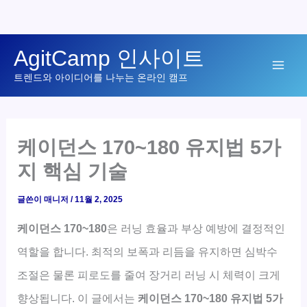
콘
AgitCamp 인사이트
텐
Mai
트렌드와 아이디어를 나누는 온라인 캠프
츠
로
Men
건
너
케이던스 170~180 유지법 5가
뛰
지 핵심 기술
기
글쓴이
매니저
/
11월 2, 2025
케이던스 170~180
은 러닝 효율과 부상 예방에 결정적인
역할을 합니다. 최적의 보폭과 리듬을 유지하면 심박수
조절은 물론 피로도를 줄여 장거리 러닝 시 체력이 크게
향상됩니다. 이 글에서는
케이던스 170~180 유지법 5가