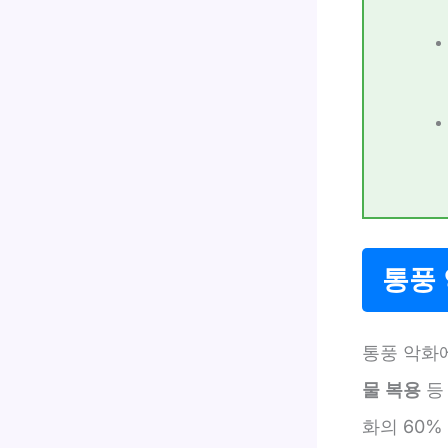
통풍 
통풍 악화
물 복용
등
화의 60