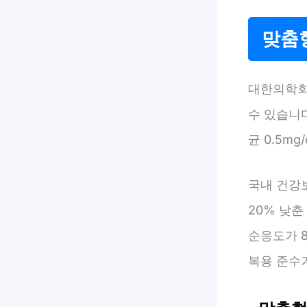
맞춤
대한의학회
수 있습니
균 0.5m
국내 건강
20% 낮춘
순응도가 8
복용 준수