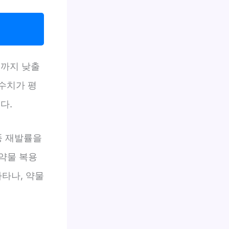
%까지 낮출
수치가 평
다.
풍 재발률을
 약물 복용
나타나, 약물