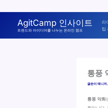
콘
AgitCamp 인사이트
라
텐
팁 
츠
트렌드와 아이디어를 나누는 온라인 캠프
로
건
너
뛰
기
통풍 
글쓴이
매니저
통풍 악화
환입니다. 