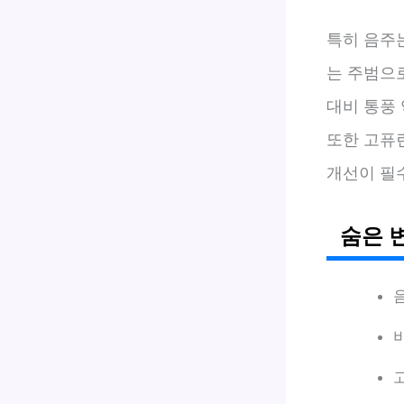
특히 음주
는 주범으
대비 통풍 
또한 고퓨
개선이 필
숨은 