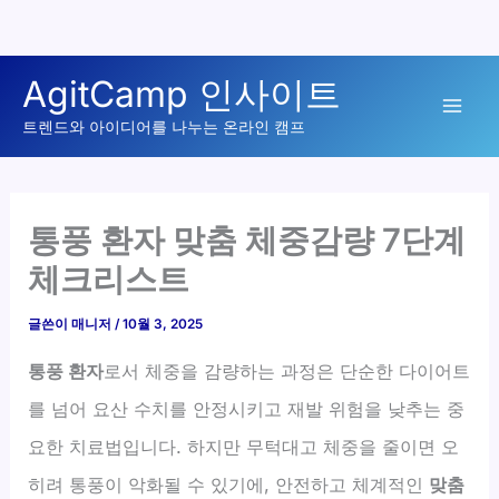
콘
AgitCamp 인사이트
텐
Mai
츠
트렌드와 아이디어를 나누는 온라인 캠프
로
Men
건
너
통풍 환자 맞춤 체중감량 7단계
뛰
체크리스트
기
글쓴이
매니저
/
10월 3, 2025
통풍 환자
로서 체중을 감량하는 과정은 단순한 다이어트
를 넘어 요산 수치를 안정시키고 재발 위험을 낮추는 중
요한 치료법입니다. 하지만 무턱대고 체중을 줄이면 오
히려 통풍이 악화될 수 있기에, 안전하고 체계적인
맞춤