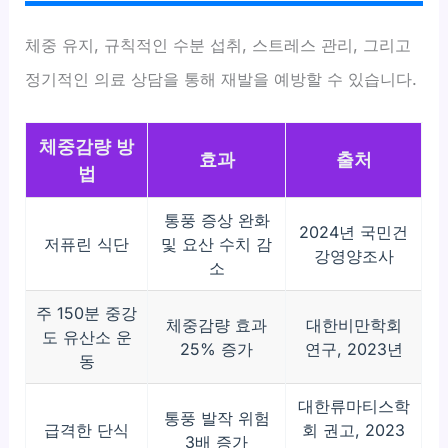
체중 유지, 규칙적인 수분 섭취, 스트레스 관리, 그리고
정기적인 의료 상담을 통해 재발을 예방할 수 있습니다.
체중감량 방
효과
출처
법
통풍 증상 완화
2024년 국민건
저퓨린 식단
및 요산 수치 감
강영양조사
소
주 150분 중강
체중감량 효과
대한비만학회
도 유산소 운
25% 증가
연구, 2023년
동
대한류마티스학
통풍 발작 위험
급격한 단식
회 권고, 2023
3배 증가