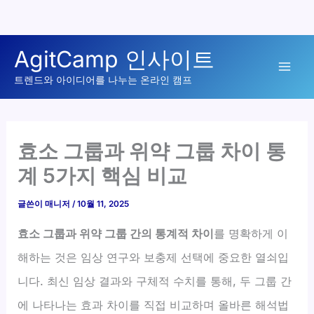
콘
AgitCamp 인사이트
텐
Mai
츠
트렌드와 아이디어를 나누는 온라인 캠프
로
Men
건
너
효소 그룹과 위약 그룹 차이 통
뛰
계 5가지 핵심 비교
기
글쓴이
매니저
/
10월 11, 2025
효소 그룹과 위약 그룹 간의 통계적 차이
를 명확하게 이
해하는 것은 임상 연구와 보충제 선택에 중요한 열쇠입
니다. 최신 임상 결과와 구체적 수치를 통해, 두 그룹 간
에 나타나는 효과 차이를 직접 비교하며 올바른 해석법