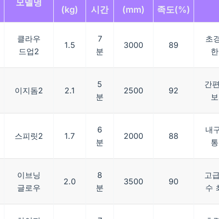
모델명
(kg)
시간
(mm)
족도(%)
클라우
7
초경
1.5
3000
89
드업2
분
한
5
간편
이지돔2
2.1
2500
92
분
보
6
내구
스피릿2
1.7
2000
88
분
통
이브닝
8
고급
2.0
3500
90
글로우
분
수 