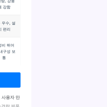
량, 강풍
에 강함
 우수, 설
치 편리
성비 뛰어
 내구성 보
통
고 사용자 만
초경량 제품