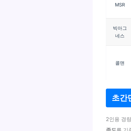
MSR
빅아그
네스
콜맨
초간단
2인용 경
족도
를 기