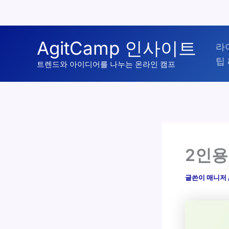
콘
AgitCamp 인사이트
라
텐
팁 
츠
트렌드와 아이디어를 나누는 온라인 캠프
로
건
너
뛰
기
2인용
글쓴이
매니저