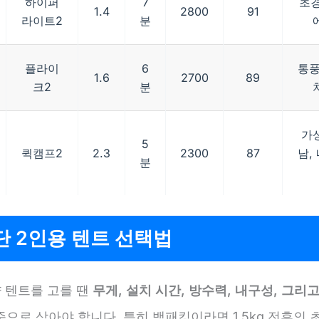
하이퍼
7
초경
1.4
2800
91
라이트2
분
플라이
6
통풍
1.6
2700
89
크2
분
가
5
퀵캠프2
2.3
2300
87
남,
분
 2인용 텐트 선택법
량 텐트를 고를 땐
무게, 설치 시간, 방수력, 내구성, 그리
준으로 삼아야 합니다. 특히 백패킹이라면 1.5kg 전후의 