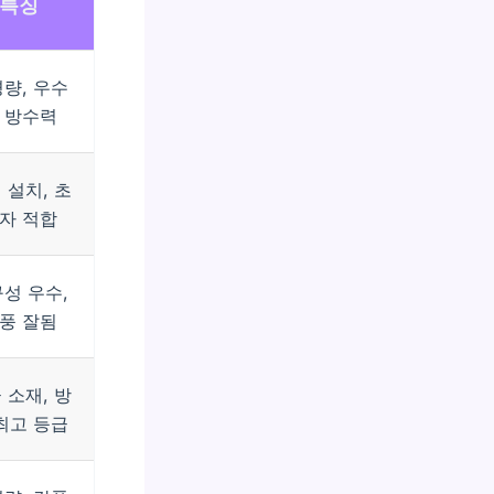
특징
량, 우수
 방수력
 설치, 초
자 적합
성 우수,
풍 잘됨
 소재, 방
최고 등급