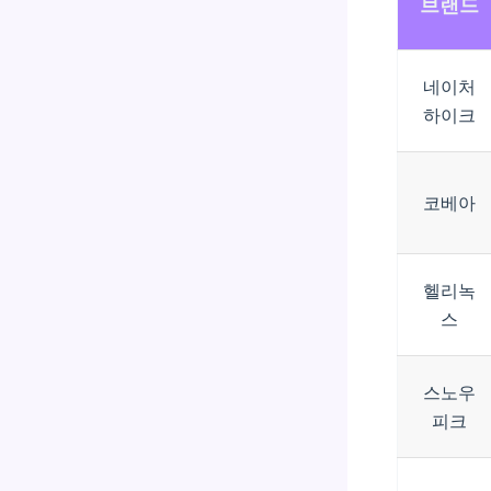
브랜드
네이처
하이크
코베아
헬리녹
스
스노우
피크