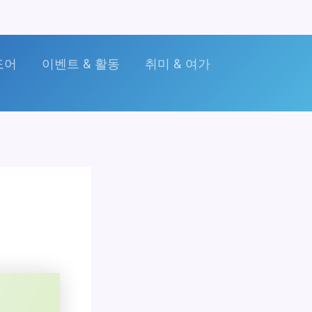
도어
이벤트 & 활동
취미 & 여가
법