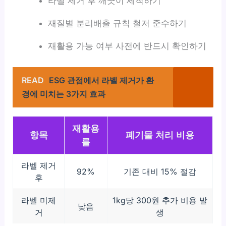
라벨 제거 후 깨끗이 세척하기
재질별 분리배출 규칙 철저 준수하기
재활용 가능 여부 사전에 반드시 확인하기
READ
ESG 관점에서 라벨 제거가 환
경에 미치는 3가지 효과
재활용
항목
폐기물 처리 비용
률
라벨 제거
92%
기존 대비 15% 절감
후
라벨 미제
1kg당 300원 추가 비용 발
낮음
거
생