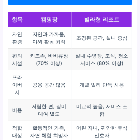
항목
캠핑장
빌라형 리조트
자연
자연과 가까움,
조경된 공간, 실내 중심
환경
야외 활동 최적
편의
키즈존, 바비큐장
실내 수영장, 조식, 청소
시설
(70% 이상)
서비스 (80% 이상)
프라
이버
공용 공간 많음
개별 빌라 단독 사용
시
저렴한 편, 장비
비교적 높음, 서비스 포
비용
대여 별도
함
적합
활동적인 가족,
어린 자녀, 편안한 휴식
대상
자연 체험 희망자
선호자